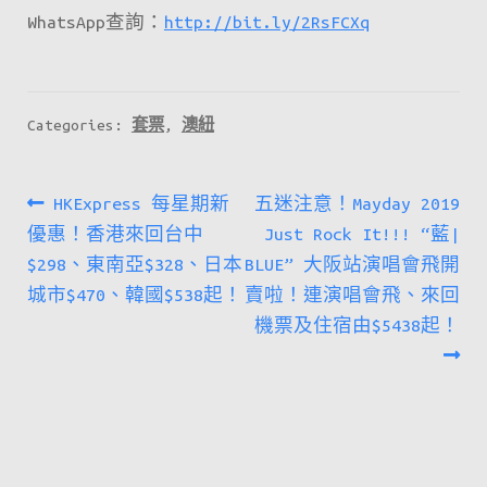
WhatsApp查詢：
http://bit.ly/2RsFCXq
Categories:
套票
,
澳紐
文
Previous
Next
HKExpress 每星期新
五迷注意！Mayday 2019
章
post:
post:
優惠！香港來回台中
Just Rock It!!! “藍|
$298、東南亞$328、日本
BLUE” 大阪站演唱會飛開
導
城市$470、韓國$538起！
賣啦！連演唱會飛、來回
覽
機票及住宿由$5438起！