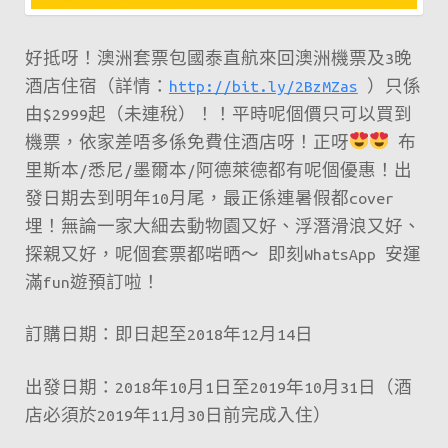
好抵呀！澳洲套票包國泰直航來回澳洲機票及3晚
酒店住宿（詳情：
http://bit.ly/2BzMZas
）只係
由$2999起（未連稅）！！平時呢個價只可以買到
機票，依家差唔多係免費住酒店呀！正呀
布
里斯本/悉尼/墨爾本/阿德萊德都有呢個優惠！出
發日期去到明年10月尾，最正係連暑假都cover
埋！無論一家大細去動物園又好、浮潛滑浪又好、
探親又好，呢個套票都啱晒～ 即刻WhatsApp 安運
滿fun遊預訂啦！
訂購日期：即日起至2018年12月14日
出發日期：2018年10月1日至2019年10月31日（酒
店必須於2019年11月30日前完成入住）