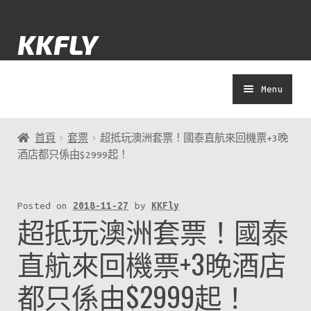
Skip
Skip
KKFLY
to
to
navigation
content
Menu
士多
首頁
套票
超抵玩澳洲套票！國泰直航來回機票+3晚
酒店都只係由$2999起！
Yolokuma
Posted on
2018-11-27
by
KKFly
著數
超抵玩澳洲套票！國泰
演唱會
直航來回機票+3晚酒店
都只係由$2999起！
APP教學