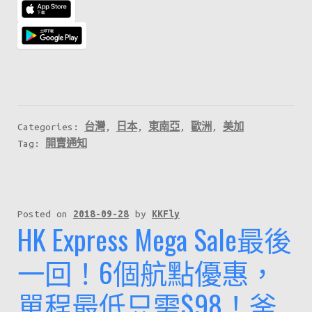
又
就
快
開
始
啦！
記
Categories:
台灣
,
日本
,
東南亞
,
歐洲
,
美加
得
Tag:
開賣通知
喺
星
期
Posted on
2018-09-28
by
KKFly
二
HK Express Mega Sale最後
早
一回！6個航點優惠，
上
8
單程最低只需$98！釜
點