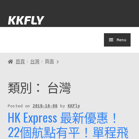
Skip
Skip
KKFLY
to
to
navigation
content
Menu
士多
首頁
台灣
頁面 3
Yolokuma
類別：
台灣
著數
Posted on
2018-10-08
by
KKFly
HK Express 最新優惠！
演唱會
22個航點有平！單程飛
APP教學