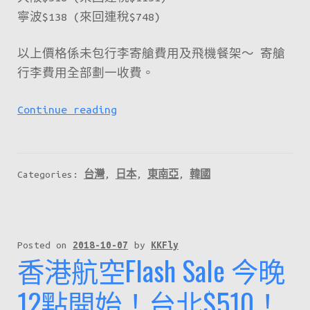
寧波$138 (來回連稅$748)
以上價格係未包行李寄艙費用及飛機餐架～ 寄艙
行李費用全部劃一收費。
HK
Continue reading
Express
最
新
Categories:
台灣
,
日本
,
東南亞
,
韓國
優
惠！
22
個
Posted on
2018-10-07
by
KKFly
香港航空Flash Sale 今晚
航
點
12點開始！台北$510！
有