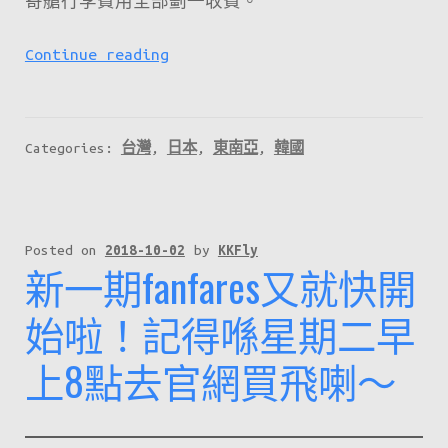
寄艙行李費用全部劃一收費。
HK
Continue reading
Express
再
推
Categories:
台灣
,
日本
,
東南亞
,
韓國
買
來
回
機
Posted on
2018-10-02
by
KKFly
新一期fanfares又就快開
票，
去
始啦！記得喺星期二早
程
上8點去官網買飛喇～
只
要
$1！
來