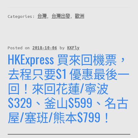
大
減
Categories:
台灣
,
台灣出發
,
歐洲
價
來
了！
星
Posted on
2018-10-06
by
KKFly
HKExpress 買來回機票，
期
一
去程只要$1 優惠最後一
報
回！來回花蓮/寧波
到！
歐
$329、釜山$599、名古
洲
航
屋/塞班/熊本$799！
線
來
回