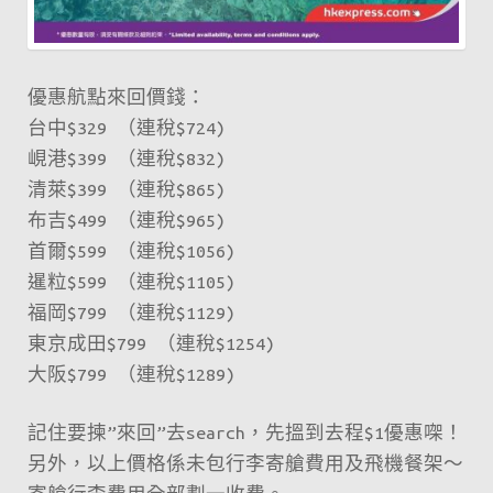
山
$599、
名
優惠航點來回價錢：
古
台中$329 （連稅$724)
屋/
峴港$399 （連稅$832)
塞
清萊$399 （連稅$865)
班/
布吉$499 （連稅$965)
熊
首爾$599 （連稅$1056)
本
暹粒$599 （連稅$1105)
$799！
福岡$799 （連稅$1129)
東京成田$799 （連稅$1254)
大阪$799 （連稅$1289)
記住要揀”來回”去search，先搵到去程$1優惠㗎！
另外，以上價格係未包行李寄艙費用及飛機餐架～