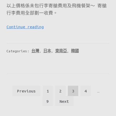
以上價格係未包行李寄艙費用及飛機餐架～ 寄艙
行李費用全部劃一收費。
HK
Continue reading
Express
中
秋
Categories:
台灣
,
日本
,
東南亞
,
韓國
Mega
Sale！
第
一
回：
文
Previous
1
2
3
4
…
9
章
個
9
Next
分
優
惠