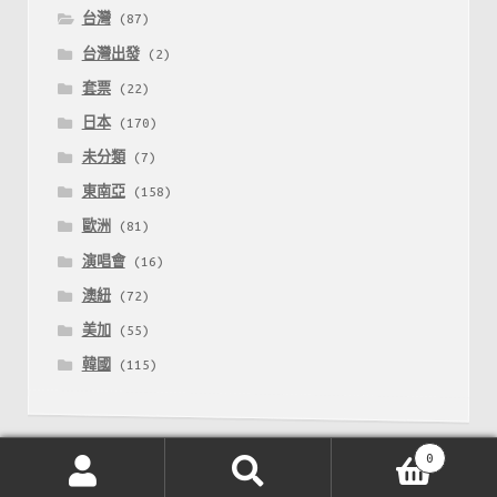
台灣
(87)
台灣出發
(2)
套票
(22)
日本
(170)
未分類
(7)
東南亞
(158)
歐洲
(81)
演唱會
(16)
澳紐
(72)
美加
(55)
韓國
(115)
0
搜
搜