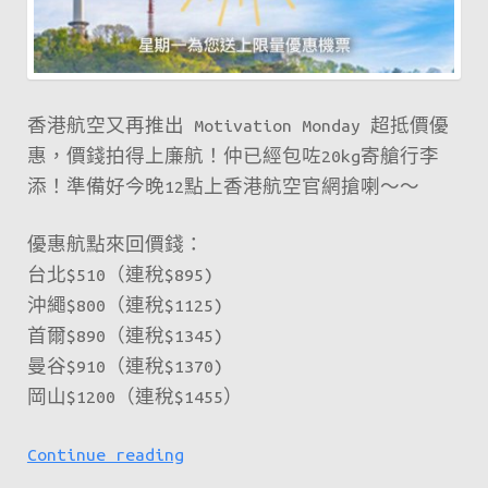
起！
香港航空又再推出 Motivation Monday 超抵價優
惠，價錢拍得上廉航！仲已經包咗20kg寄艙行李
添！準備好今晚12點上香港航空官網搶喇～～
優惠航點來回價錢：
台北$510（連稅$895)
沖繩$800（連稅$1125)
首爾$890（連稅$1345)
曼谷$910（連稅$1370)
岡山$1200（連稅$1455）
香
Continue reading
港