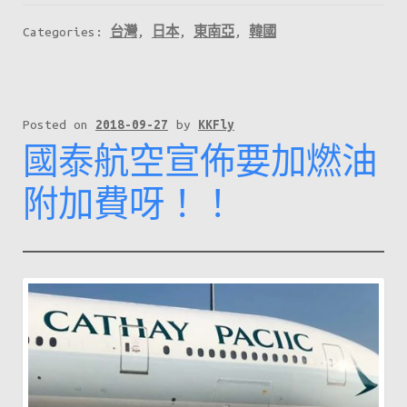
Sale
Categories:
台灣
,
日本
,
東南亞
,
韓國
最
後
一
回！
Posted on
2018-09-27
by
KKFly
國泰航空宣佈要加燃油
6
個
附加費呀！！
航
點
優
惠，
單
程
最
低
只