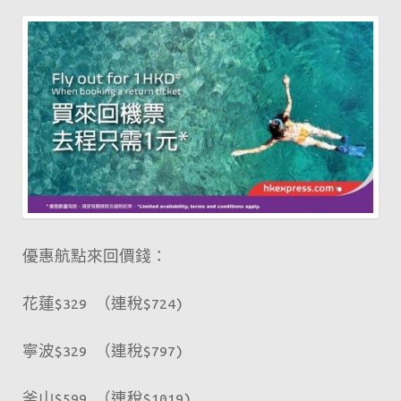
含
稅
不
用
兩
萬！！
優惠航點來回價錢：
花蓮$329 （連稅$724)
寧波$329 （連稅$797)
釜山$599 （連稅$1019)