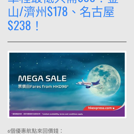
去
山/濟州$178、名古屋
官
$238！
網
買
飛
喇
～
6個優惠航點來回價錢：