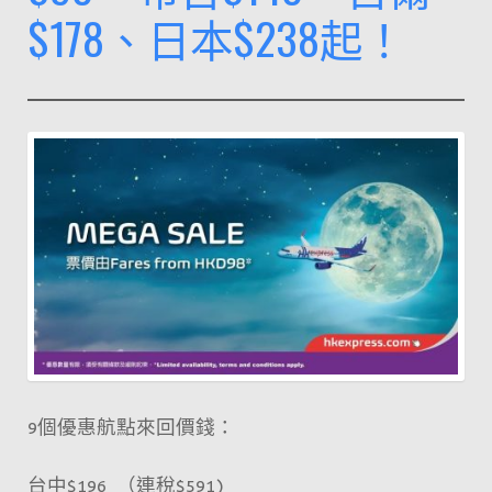
$178、日本$238起！
網
買
飛
喇
～
9個優惠航點來回價錢：
台中$196 （連稅$591)