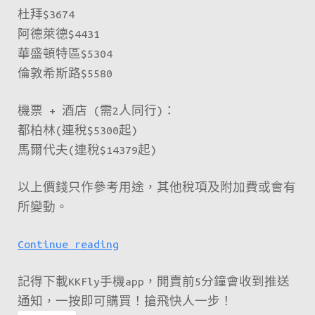
杜拜$3674
阿德萊德$4431
華盛頓特區$5304
倫敦希斯路$5580
機票 + 酒店 (需2人同行)：
都柏林(連稅$5300起)
馬爾代夫(連稅$14379起)
以上價錢只作參考用途，其他稅項及附加費或會有
所變動。
新
Continue reading
一
記得下載KKFly手機app，開賣前5分鐘會收到推送
期
通知，一按即可購買！搶飛快人一步！
fanfares