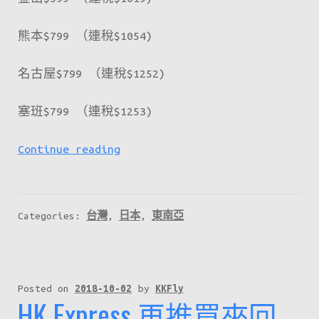
熊本$799 （連稅$1054)
名古屋$799 （連稅$1252)
塞班$799 （連稅$1253)
HKExpress
Continue reading
買
來
回
Categories:
台灣
,
日本
,
東南亞
機
票，
去
程
Posted on
2018-10-02
by
KKFly
HK Express 再推買來回
只