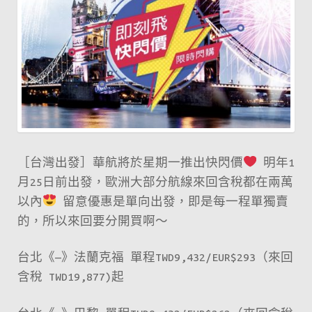
首
爾
$890！
曼
谷
$910！
岡
山
［台灣出發］華航將於星期一推出快閃價
明年1
$1200！
月25日前出發，歐洲大部分航線來回含稅都在兩萬
大
以內
留意優惠是單向出發，即是每一程單獨賣
家
的，所以來回要分開買啊～
準
備
台北《—》法蘭克福 單程TWD9,432/EUR$293（來回
好
含稅 TWD19,877)起
未
呀？