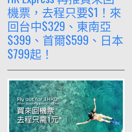
要
機票，去程只要$1！來
$1
回台中$329、東南亞
優
惠
$399、首爾$599、日本
最
後
$799起！
一
回！
來
回
花
蓮/
寧
波
$329、
釜