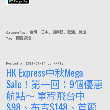
快
開
始
啦！
記
Categories:
台灣
,
日本
,
東南亞
,
歐洲
,
美加
得
Tag:
開賣通知
喺
星
期
Posted on
2018-09-24
by
KKFly
二
HK Express中秋Mega
早
Sale！第一回：9個優惠
上
8
航點～ 單程飛台中
點
去
$98、布吉$148、首爾
官