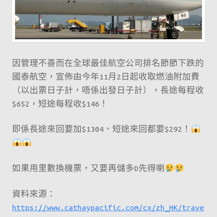
需
$98！
釜
山/
因管理不善而在全球最佳航空公司排名節節下跌的
濟
國泰航空，宣佈由今年11月2日起收取燃油附加費
州
（以出票日子計，唔係出發日子計），長途每程收
$178、
$652，短途每程收$146！
名
古
即係長途來回要加$1304、短途來回都要$292！
屋
$238！
如果用里數換機票，又要再儲多D先得喇
資料來源：
https://www.cathaypacific.com/cx/zh_HK/trave