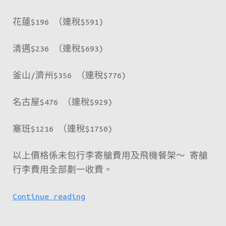
花蓮$196 （連稅$591)
清邁$236 （連稅$693)
釜山/濟州$356 （連稅$776)
名古屋$476 （連稅$929)
塞班$1216 （連稅$1750)
以上價格係未包行李寄艙費用及飛機餐架～ 寄艙
行李費用全部劃一收費。
HK
Continue reading
Express
Mega