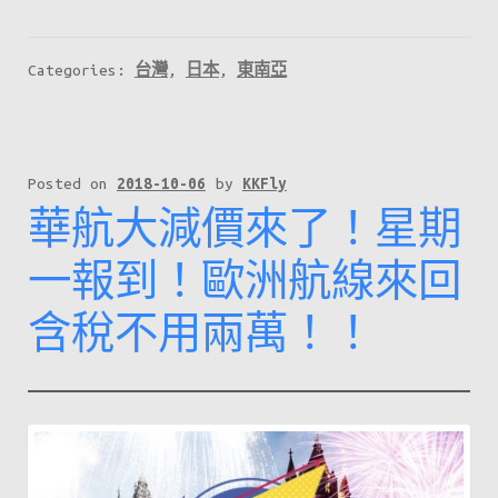
航
空
Categories:
台灣
,
日本
,
東南亞
Flash
Sale
今
晚
Posted on
2018-10-06
by
KKFly
華航大減價來了！星期
12
點
一報到！歐洲航線來回
開
含稅不用兩萬！！
始！
台
北
$510！
沖
繩
$800！