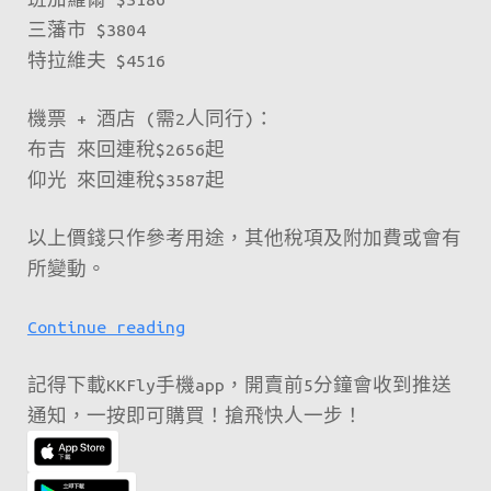
三藩市 $3804
特拉維夫 $4516
機票 + 酒店 (需2人同行)：
布吉 來回連稅$2656起
仰光 來回連稅$3587起
以上價錢只作參考用途，其他稅項及附加費或會有
所變動。
新
Continue reading
一
記得下載KKFly手機app，開賣前5分鐘會收到推送
期
通知，一按即可購買！搶飛快人一步！
fanfares
又
就