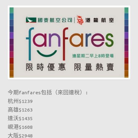
回
台
中
$329、
東
南
亞
$399、
首
爾
今期fanfares包括（來回連稅）:
$599、
杭州$1239
日
高雄$1263
本
達沃$1435
$799
峴港$1608
起！
大阪$2948