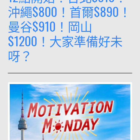
沖繩$800！首爾$890！
平！
單
曼谷$910！岡山
程
飛
$1200！大家準備好未
台
呀？
灣
$138、
東
南
亞
$158、
日
本/
韓
國
$238