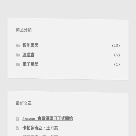
頁
航
點
～
商品分類
單
程
智能家居
(15)
飛
演唱會
(5)
台
中
電子產品
(1)
$98、
布
吉
$148、
最新文章
首
爾
Amazon 會員優惠日正式開始
$178、
卡帕多奇亞．土耳其
日