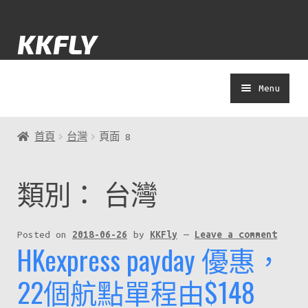
Skip
Skip
KKFLY
to
to
navigation
content
Menu
士多
首頁
台灣
頁面 8
Yolokuma
類別：
台灣
著數
Posted on
2018-06-26
by
KKFly
—
Leave a comment
HKexpress payday 優惠，
演唱會
22個航點單程由$148
APP教學