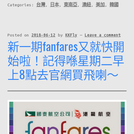
Categories:
台灣
,
日本
,
東南亞
,
澳紐
,
美加
,
韓國
Posted on
2018-06-12
by
KKFly
—
Leave a comment
新一期fanfares又就快開
始啦！記得喺星期二早
上8點去官網買飛喇～