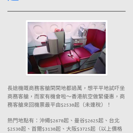
長途機嘅商務客艙閑閑地都過萬，想平平地試吓坐
商務客艙，而家有機會啦～香港航空做緊優惠，商
務客艙來回機票最平由$2530起（未連稅）！
熱門地點有：沖繩$2670起、曼谷$2625起、台北
$2530起、首爾$3130起、大阪$3725起（以上價格