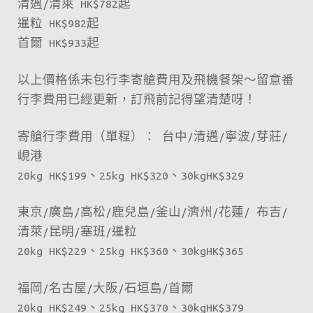
清邁/清萊 HK$782起
暹粒 HK$982起
首爾 HK$933起
以上價格係未包行李寄艙費用及飛機餐架～留意番
行李費用已經更新，訂飛前記得望清楚呀！
寄艙行李費用（單程）： 台中/清邁/寧波/芽莊/
峴港
20kg HK$199、25kg HK$320、30kgHK$329
東京/廣島/高松/鹿兒島/釜山/濟州/花蓮/ 布吉/
清萊/昆明/塞班/暹粒
20kg HK$229、25kg HK$360、30kgHK$365
福岡/名古屋/大阪/石垣島/首爾
20kg HK$249、25kg HK$370、30kgHK$379