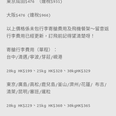
東京成田$476 （連稅$931)
大阪$476 (連稅$966)
以上價格係未包行李寄艙費用及飛機餐架～留意返
行李費用已經更新，訂飛前記得望清楚呀！
寄艙行李費用（單程）：
台中/清邁/寧波/芽莊/峴港
20kg HK$199、25kg HK$320、30kgHK$329
東京/廣島/高松/鹿兒島/釜山/濟州/花蓮/ 布吉/
清萊/昆明/塞班/暹粒
20kg HK$229、25kg HK$360、30kgHK$365