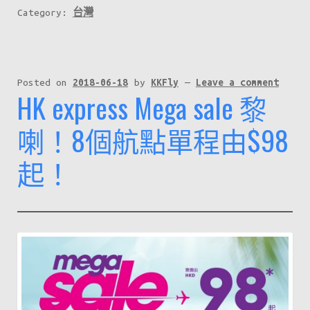
Category:
台灣
Posted on
2018-06-18
by
KKFly
—
Leave a comment
HK express Mega sale 黎
喇！8個航點單程由$98
起！