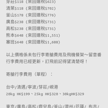
芽莊$118 (來回連稅$623)
清萊$118 (來回連稅$702)
釜山$178 (來回連稅$776)
廣島$238 (來回連稅$731)
高松$238 (來回連稅$731)
熊本$648 (來回連稅$1,551)
塞班$648 (來回連稅$1,688)
以上價格係未包行李寄艙費用及飛機餐架～留意番
行李費用已經更新，訂飛前記得望清楚呀！
寄艙行李費用（單程）：
台中/清邁/寧波/芽莊/峴港
20kg HK$199、25kg HK$320、30kgHK$329
東京/廣島/高松/鹿兒島/釜山/濟州/花蓮/ 布吉/