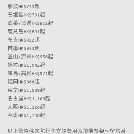
寧波HK$773起
石垣島HK$791起
清萊/清邁HK$822起
鹿兒島HK$891起
布吉HK$922起
首爾HK$933起
釜山/濟州HK$956起
暹粒HK$1,042起
廣島/高松HK$971起
福岡HK$966起
東京HK$1,089起
名古屋HK$1,169起
大阪HK$1,126起
塞班HK$1,748起
以上價格係未包行李寄艙費用及飛機餐架～留意番