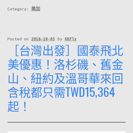
洲
華
Category:
美加
$2700
享
起，
受
三
冬
藩
日
Posted on
2018-10-05
by
KKFly
［台灣出發］國泰飛北
市
之
$3200
旅
美優惠！洛杉磯、舊金
起！
只
山、紐約及溫哥華來回
係
$2926
含稅都只需TWD15,364
起！！
仲
起！
要
坐
Skytrax
5