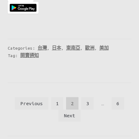
就
快
開
始
啦！
記
Categories:
台灣
,
日本
,
東南亞
,
歐洲
,
美加
得
Tag:
開賣通知
喺
星
期
二
文
早
Previous
1
2
3
…
6
上
章
Next
8
分
點
頁
去