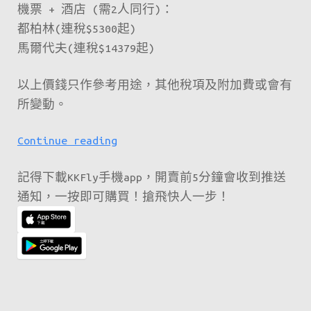
機票 + 酒店 (需2人同行)：
代
都柏林(連稅$5300起)
夫
馬爾代夫(連稅$14379起)
$2800、
歐
以上價錢只作參考用途，其他稅項及附加費或會有
洲
所變動。
$3000、
三
新
Continue reading
藩
一
市
記得下載KKFly手機app，開賣前5分鐘會收到推送
期
$3500
通知，一按即可購買！搶飛快人一步！
fanfares
起！
又
就
快
開
始