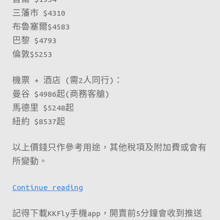
時
三藩市 $4310
機！
布魯塞爾$4583
巴黎 $4793
倫敦$5253
機票 + 酒店 (需2人同行)：
曼谷 $4986起(商務客艙)
馬德里 $5248起
紐約 $8537起
以上價錢只作參考用途，其他稅項及附加費或會有
所變動。
新
Continue reading
一
記得下載KKFly手機app，開賣前5分鐘會收到推送
期