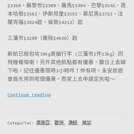
$3368、蘇黎世$3389、羅馬$3494、巴黎$3546、哥
本哈根$3563、伊斯坦堡$3593、慕尼黑$3763、法
蘭克福$3824起、倫敦$4313）起
三藩市$3200（連稅$4030）起
新航已經包咗30kg寄艙行李 (三藩市2件23kg）同
飛機餐㗎喇！另外其他航點都有優惠，聽日上去睇
下啦，記住優惠限時3小時咋！仲有呀，永安旅遊
會員先用到呢個優惠，而家上去申請定先啦～
永
Continue reading
安
旅
遊
Categories:
東南亞
,
歐洲
,
澳紐
,
美加
慶