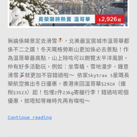
多
可
減
$300！
來
無論係睇景定去滑雪
，北美最宜居城市溫哥華都
回
係不二之選！冬天嘅格勞斯山更加係必去景點！作
新
為温哥華最高點，山上除咗可以飽覽太平洋風貌，
加
仲有好多活動玩，例如：坐雪橇、雪地漫步，鍾意
坡
滑雪
就更加不容錯過啦～ 依家Skytrax 5星嘅長
$980
榮航空推出冬日優惠，香港來回溫哥華$2926（連
起，
稅$3523）起！包埋2件23kg寄艙行李！錯過咗呢個
澳
優惠，就唔知等幾時先再有㗎啦～
洲
$2100
去
Continue reading
起，
溫
歐
哥