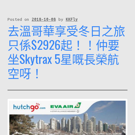
祝
新
加
Posted on
2018-10-08
by
KKFly
去溫哥華享受冬日之旅
坡
航
只係$2926起！！仲要
空
坐Skytrax 5星嘅長榮航
喺
香
空呀！
港
60
週
年！
搭
新
航
最