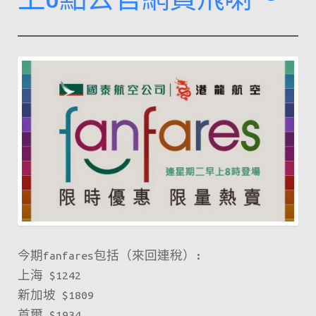
來
回
溫
哥
華
連
稅
4
千
1
咋！！
探
親
今期fanfares包括（來回連稅）:
度
上海 $1242
假
新加坡 $1809
好
首爾 $1934