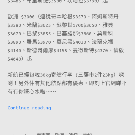
$3465、布里斯班$3500、坎培拉$3790）起
歐洲 $3000（連稅哥本哈根$3570、阿姆斯特丹
$3580、米蘭$3625、蘇黎世1700$3650、雅典
$3670、巴黎$3855、巴塞羅那$3860、莫斯科
$3890、羅馬$3970、慕尼黑$4030、法蘭克福
$4140、斯德哥爾摩$4155、曼徹斯特$4370、倫敦
$4640）起
新航已經包咗30kg寄艙行李 (三藩市2件23kg）㗎
喇！另外仲有其他航點都有優惠，即刻上官網睇吓
有冇你嘅心水啦～～
新
Continue reading
航
慶
祝