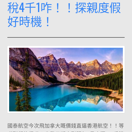
稅4千1咋！！探親度假
好時機！
國泰航空今次飛加拿大嘅價錢直逼香港航空！！等