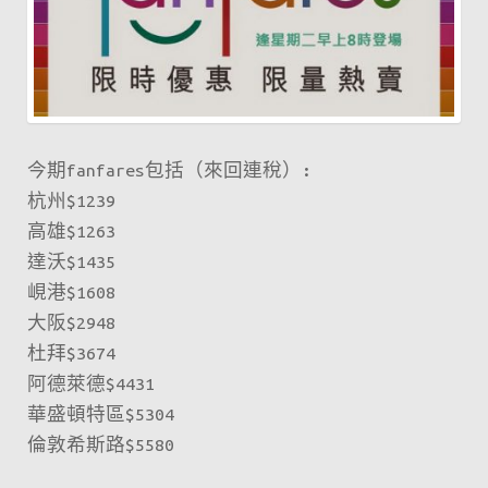
選
推
介：
新
加
今期fanfares包括（來回連稅）:
坡
杭州$1239
$1180、
高雄$1263
峇
達沃$1435
里
峴港$1608
島
大阪$2948
$1700、
杜拜$3674
澳
阿德萊德$4431
洲
華盛頓特區$5304
$2400、
倫敦希斯路$5580
馬
爾