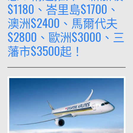
$1180、峇里島$1700、
磯、
舊
澳洲$2400、馬爾代夫
金
$2800、歐洲$3000、三
山、
紐
藩市$3500起！
約
及
溫
哥
華
來
回
含
稅
都
只