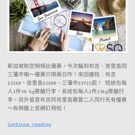
喇
～
新加坡航空頻頻出優惠，今次輪到布吉、峇里島同
三藩市喇～優惠只限兩日咋！來回連稅：布吉
$1560、峇里島$1680、三藩市$3725起！ 短途包每
人1件30 kg寄艙行李，長途包每人2件23kg寄艙行
李。另外留意布吉同峇里島需要二人同行先有優惠
～有興趣上官網訂飛啦！
新
Continue reading
航