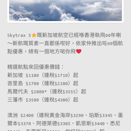
需
TWD15,364
起！
Skytrax 5
嘅新加坡航空已經喺香港執飛60年喇
～新航嘅質素一直都係咁好，依家仲推出咗60個航
點優惠，總有一個地方啱你飛
精選航點來回優惠價錢：
新加坡 $1180（連稅$1710）起
峇里島 $1700（連稅$2180）起
馬爾代夫 $2800*（連稅$3555）起
三藩市 $3500（連稅$4380）起
澳洲 $2400（連稅黃金海岸$3290、珀斯$3345、墨
爾本$3370、阿德萊德$3385、凱恩斯$3440、悉尼