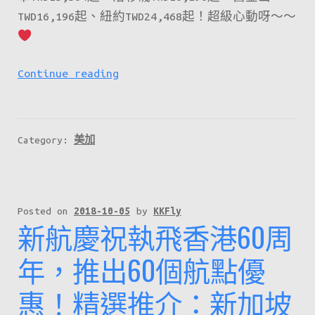
TWD16,196起、紐約TWD24,468起！超級心動呀～～
［台
Continue reading
灣
出
發］
Category:
美加
國
泰
飛
北
Posted on
2018-10-05
by
KKFly
新航慶祝執飛香港60周
美
優
年，推出60個航點優
惠！
惠！精選推介：新加坡
洛
杉