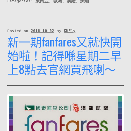
Categories:
東南亞
,
歐洲
,
澳紐
,
美加
執
飛
香
港
Posted on
2018-10-02
by
KKFly
新一期fanfares又就快開
60
周
始啦！記得喺星期二早
年，
上8點去官網買飛喇～
推
出
60
個
航
點
優
惠！
精