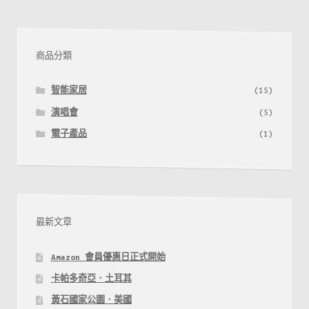
官
網
買
商品分類
飛
喇
智能家居
(15)
～
演唱會
(5)
電子產品
(1)
最新文章
Amazon 會員優惠日正式開始
卡帕多奇亞．土耳其
黃石國家公園．美國