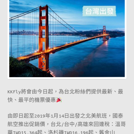
星
嘅
長
榮
航
空
呀！
KKFly將會由今日起，為台北粉絲們提供最新、最
快、最平的機票優惠
由即日起至2019年1月14日出發之北美航班，國泰
航空推出促銷價，台北/台中/高雄來回連稅：溫哥
華TWD15,364起、洛杉磯TWD16,196起、舊金山