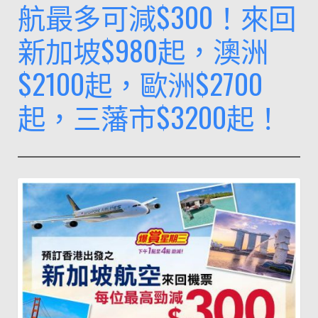
航最多可減$300！來回
點
去
新加坡$980起，澳洲
官
$2100起，歐洲$2700
網
買
起，三藩市$3200起！
飛
喇
～