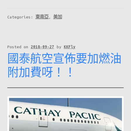
優
惠
Categories:
東南亞
,
美加
只
限
兩
日！
Posted on
2018-09-27
by
KKFly
國泰航空宣佈要加燃油
布
吉
附加費呀！！
$1000、
峇
里
島
$1200、
三
藩
市