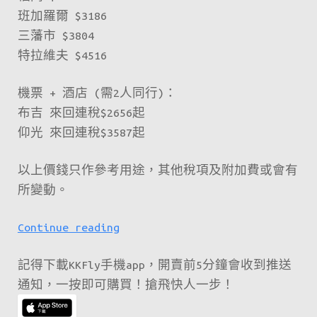
班加羅爾 $3186
三藩市 $3804
特拉維夫 $4516
機票 + 酒店 (需2人同行)：
布吉 來回連稅$2656起
仰光 來回連稅$3587起
以上價錢只作參考用途，其他稅項及附加費或會有
所變動。
新
Continue reading
一
記得下載KKFly手機app，開賣前5分鐘會收到推送
期
通知，一按即可購買！搶飛快人一步！
fanfares
又