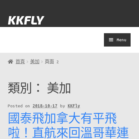
Skip
Skip
KKFLY
to
to
navigation
content
Menu
士多
首頁
美加
頁面 2
Yolokuma
類別：
美加
著數
Posted on
2018-10-17
by
KKFly
國泰飛加拿大有平飛
演唱會
啦！直航來回溫哥華連
APP教學