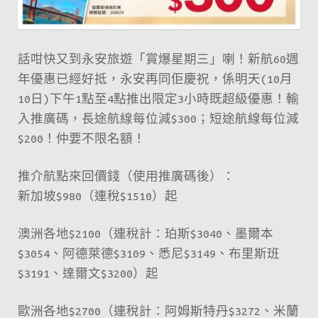
話咁快又到永安旅遊「賞爆星期三」喇！新航60週
年優惠已經好抵，永安再同佢慶祝，係明天(10月
10日)下午1點至4點推出限定3小時既超級優惠！輸
入推廣碼，長途航線每位減$300；短途航線每位減
$200！仲要不限名額！
推介航點來回價錢（使用推廣碼後）：
新加坡$980（連稅$1510）起
澳洲各地$2100（連稅計：珀斯$3040、墨爾本
$3054、阿德萊德$3109、悉尼$3149、布里斯班
$3191、達爾文$3200）起
歐洲各地$2700（連稅計：阿姆斯特丹$3272、米蘭