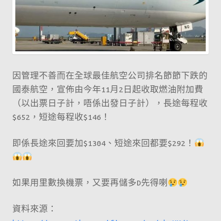
$2900
起！
好
抵
呀
因管理不善而在全球最佳航空公司排名節節下跌的
～
國泰航空，宣佈由今年11月2日起收取燃油附加費
（以出票日子計，唔係出發日子計），長途每程收
$652，短途每程收$146！
即係長途來回要加$1304、短途來回都要$292！
如果用里數換機票，又要再儲多D先得喇
資料來源：