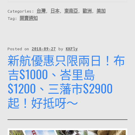
啦！
記
Categories:
台灣
,
日本
,
東南亞
,
歐洲
,
美加
得
Tag:
開賣通知
喺
星
期
Posted on
2018-09-27
by
KKFly
二
新航優惠只限兩日！布
早
吉$1000、峇里島
上
8
$1200、三藩市$2900
點
去
起！好抵呀～
官
網
買
飛