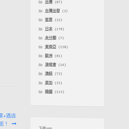
台灣
(87)
台灣出發
(2)
套票
(22)
日本
(170)
未分類
(7)
東南亞
(158)
歐洲
(81)
演唱會
(16)
澳紐
(72)
美加
(55)
韓國
(115)
票+酒店
9起！
下載APP