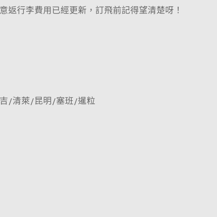
意返行李費用已經更新，訂飛前記得望清楚呀！
布吉/清萊/昆明/塞班/暹粒