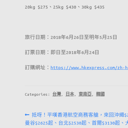
20kg $275、25kg $430、30kg $435
旅行日期：2018年6月26日至明年5月25日
訂票日期：即日至2018年6月24日
訂購網址：
https://www.hkexpress.com/zh-h
Categories:
台灣
,
日本
,
東南亞
,
韓國
文
Previous
抵呀！平嘆香港航空商務客艙，來回沖繩$2
章
post:
曼谷$2625起、台北$2530起、首爾$3130起、大