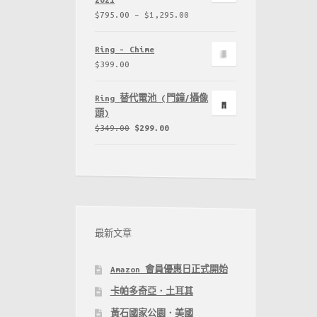
$
795.00
–
$
1,295.00
Ring - Chime
$
399.00
Ring 替代電池 (門鐘/攝像
頭)
$
349.00
$
299.00
最新文章
Amazon 會員優惠日正式開始
卡帕多奇亞．土耳其
黃石國家公園．美國