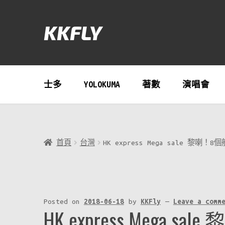
Skip
Skip
to
to
搜
KKFLY
navigation
content
尋：
搜尋
士多
YOLOKUMA
著數
演唱會
首頁
台灣
HK express Mega sale 黎喇
Posted on
2018-06-18
by
KKFly
—
Leave a comm
HK express Mega