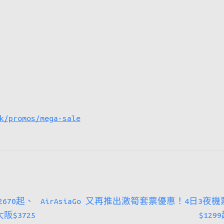
k/promos/mega-sale
Next
670起、
AirAsiaGo 又再推出激筍套票優惠！4日3夜機
post:
阪$3725
$129