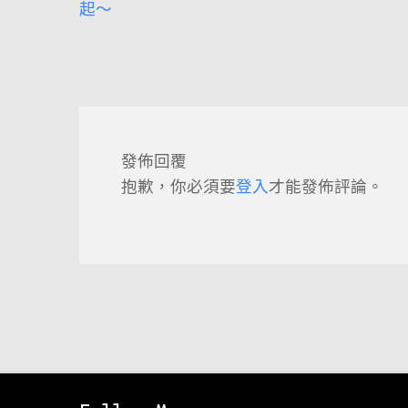
起～
導
覽
發佈回覆
抱歉，你必須要
登入
才能發佈評論。