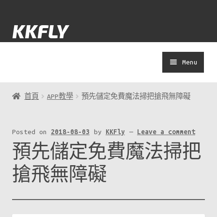
Skip
Skip
KKFLY
to
to
navigation
content
Menu
士多
首頁
APP教學
預先儲定免費魔法掃把搶飛無障礙
Yolokuma
Posted on
2018-08-03
by
KKFly
—
Leave a comment
預先儲定免費魔法掃把
著數
搶飛無障礙
演唱會
APP教學