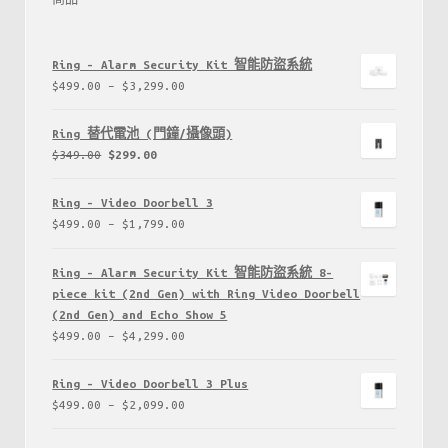
Ring - Alarm Security Kit 智能防盜系統
$
499.00
–
$
3,299.00
Ring 替代電池 (門鐘/攝像頭)
$
349.00
$
299.00
Ring - Video Doorbell 3
$
499.00
–
$
1,799.00
Ring - Alarm Security Kit 智能防盜系統 8-
piece kit (2nd Gen) with Ring Video Doorbell
(2nd Gen) and Echo Show 5
$
499.00
–
$
4,299.00
Ring - Video Doorbell 3 Plus
$
499.00
–
$
2,099.00