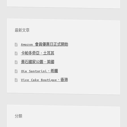
最新文章
Amazon 會員優惠日正式開始
卡帕多奇亞．土耳其
黃石國家公園．美國
Oía Santorini．希臘
Vive Cake Boutique．香港
分類