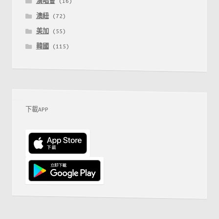
演唱會
(16)
澳紐
(72)
美加
(55)
韓國
(115)
下載APP