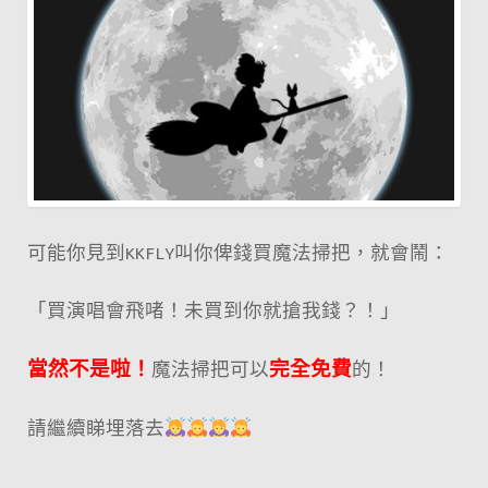
可能你見到KKFLY叫你俾錢買魔法掃把，就會鬧：
「買演唱會飛啫！未買到你就搶我錢？！」
當然不是啦！
魔法掃把可以
完全免費
的！
請繼續睇埋落去