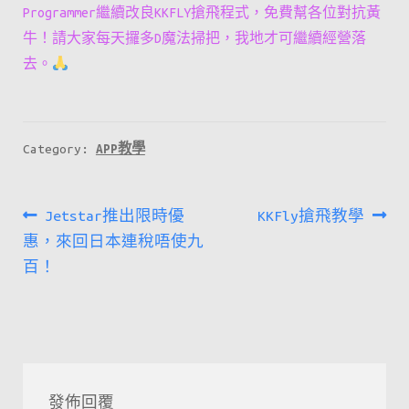
Programmer繼續改良KKFLY搶飛程式，免費幫各位對抗黃
牛！請大家每天攞多D魔法掃把，我地才可繼續經營落
去。
Category:
APP教學
文
Previous
Next
Jetstar推出限時優
KKFly搶飛教學
章
post:
post:
惠，來回日本連稅唔使九
百！
導
覽
發佈回覆