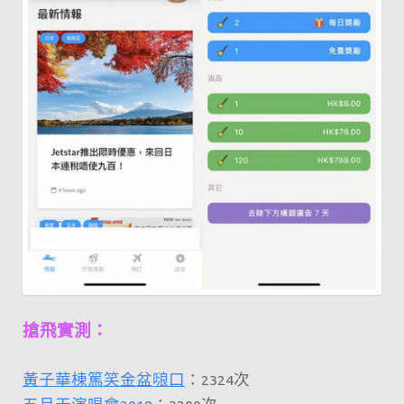
搶飛實測：
黃子華棟篤笑金盆𠺘口
：2324次