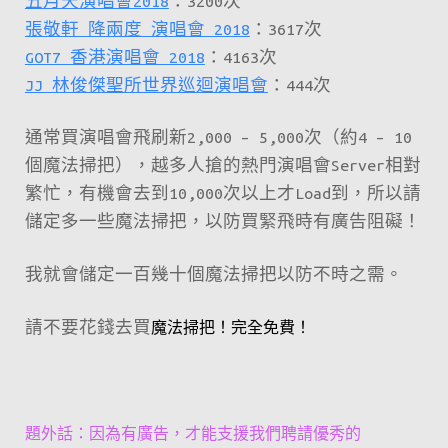
五月天演唱會2018
：3200次
張敬軒 降兩度 演唱會 2018
：3617次
GOT7 香港演唱會 2018
：4163次
JJ 林俊傑聖所世界巡迴演唱會
：444次
通常買演唱會飛刷新2,000 – 5,000次（約4 – 10
個魔法掃把），越多人搶的熱門演唱會Server相對
繁忙，有機會去到10,000次以上才Load到，所以請
儲定多一些魔法掃把，以防買緊飛時有廣告阻礙！
我就會儲定一百幾十個魔法掃把以防不時之需。
請不要花錢去買
魔法掃把！完全免費！
題外話：因為有廣告，才能支援我們聘請優秀的