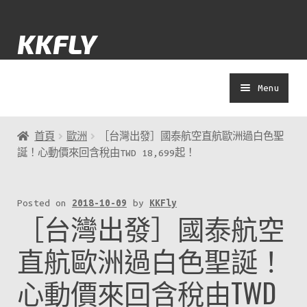
Skip
Skip
KKFLY
to
to
navigation
content
Menu
士多
首頁
歐洲
［台灣出發］國泰航空直航歐洲過白色聖
誕！心動價來回含稅由TWD 18,699起！
Yolokuma
Posted on
2018-10-09
by
KKFly
著數
［台灣出發］國泰航空
演唱會
直航歐洲過白色聖誕！
心動價來回含稅由TWD
APP教學