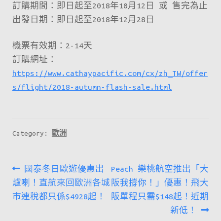
訂購期間：即日起至2018年10月12日 或 售完為止
出發日期：即日起至2018年12月28日
機票有效期：2-14天
訂購網址：
https://www.cathaypacific.com/cx/zh_TW/offer
s/flight/2018-autumn-flash-sale.html
Category:
歐洲
文
Previous
Next
國泰冬日歐遊優惠出
Peach 樂桃航空推出「大
章
post:
post:
爐喇！直航來回歐洲各城
阪我撐你！」優惠！飛大
市連稅都只係$4928起！
阪單程只需$148起！近期
導
新低！
覽