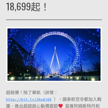
18,699起！
超殺價！除了華航（詳情：
http://bit.ly/2Ru8JdE
），國泰航空亦都加入戰
團，推出超超超心動價遊歐
首推阿姆斯特丹和