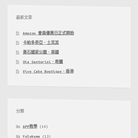
最新文章
Amazon 會員優惠日正式開始
卡帕多奇亞．土耳其
黃石國家公園．美國
Oía Santorini．希臘
Vive Cake Boutique．香港
分類
APP教學
(14)
Yolokuma
(13)