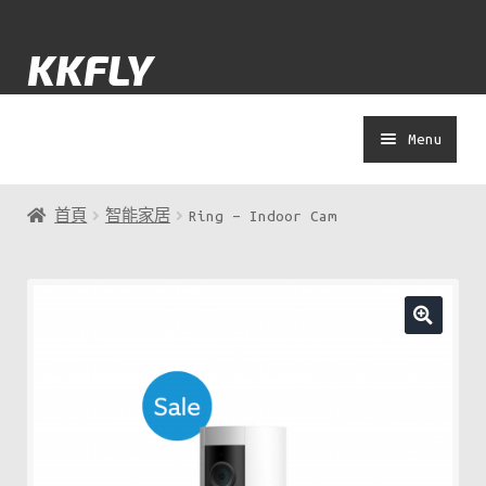
Skip
Skip
KKFLY
to
to
navigation
content
Menu
士多
首頁
智能家居
Ring – Indoor Cam
Yolokuma
著數
演唱會
APP教學