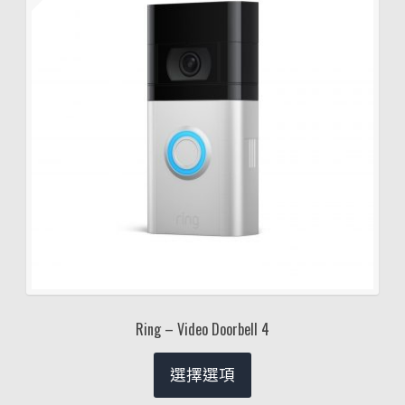
Ring – Video Doorbell 4
選擇選項