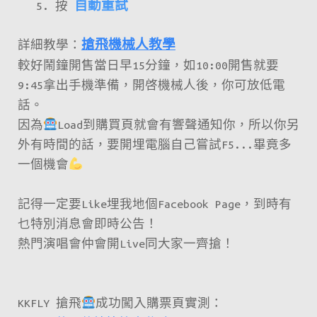
按
自動重試
詳細教學：
搶飛機械人教學
較好鬧鐘開售當日早15分鐘，如10:00開售就要
9:45拿出手機準備，開啓機械人後，你可放低電
話。
因為
Load到購買頁就會有響聲通知你，所以你另
外有時間的話，要開埋電腦自己嘗試F5...畢竟多
一個機會
記得一定要Like埋我地個Facebook Page，到時有
乜特別消息會即時公告！
熱門演唱會仲會開Live同大家一齊搶！
KKFLY 搶飛
成功闖入購票頁實測：