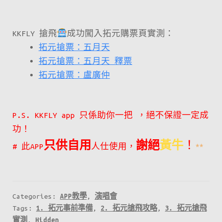
KKFLY 搶飛
成功闖入拓元購票頁實測：
拓元搶票：五月天
拓元搶票：五月天 釋票
拓元搶票：盧廣仲
P.S. KKFLY app 只係助你一把 ，絕不保證一定成
功！
只供自用
謝絕
黃牛
！
# 此APP
人仕使用，
**
Categories:
APP教學
,
演唱會
Tags:
1. 拓元事前準備
,
2. 拓元搶飛攻略
,
3. 拓元搶飛
實測
,
Hidden