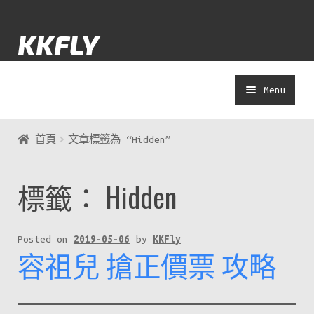
Skip
Skip
KKFLY
to
to
navigation
content
Menu
士多
首頁
文章標籤為 “Hidden”
Yolokuma
標籤：
Hidden
著數
Posted on
2019-05-06
by
KKFly
容祖兒 搶正價票 攻略
演唱會
APP教學