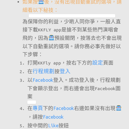
如果按
後，沒有出現自動重試的選項，請
細看以下秘技：
為保障你的利益，少啲人同你爭，一般人直
接下載KKFLY app是搶不到某些熱門演唱會
飛的，因為
預設關閉，按落去也不會出現
以下自動重試的選項。請你務必事先做好以
下步驟：
打開KKFly app，按右下方的
設定
頁面
在
行程規劃
按
登入
以
Facebook
登入。成功登入後，行程規劃
下會顯示登出，而右邊會出現Facebook圖
案
在
專頁
下的
Facebook
右邊如果沒有出現
，請按
Facebook
按中間的
Like
按鈕