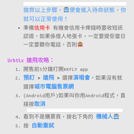
做齊以上步驟，
便會進入待命狀態，你
就可以正常使用！
準備
信用卡
有機會信用卡俾錢時要收短訊
認證，如果係借人地張卡，一定要提佢當日
一定要聽你電話，否則
Urbtix 搶飛攻略：
開售前5分鐘打開KKFLY app
預訂
>
搶飛
>
選擇
演唱會
，如果沒有就
選擇
城市電腦售票網
(Android用戶)如果叫你用Android程式，直
接按
取消
看到不是購票頁，按右下角的
機械人
按
自動重試