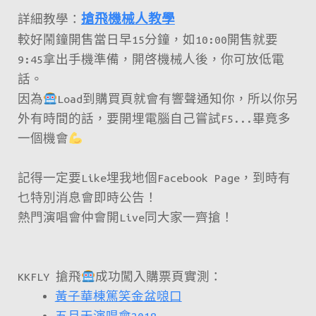
詳細教學：
搶飛機械人教學
較好鬧鐘開售當日早15分鐘，如10:00開售就要
9:45拿出手機準備，開啓機械人後，你可放低電
話。
因為
Load到購買頁就會有響聲通知你，所以你另
外有時間的話，要開埋電腦自己嘗試F5...畢竟多
一個機會
記得一定要Like埋我地個Facebook Page，到時有
乜特別消息會即時公告！
熱門演唱會仲會開Live同大家一齊搶！
KKFLY 搶飛
成功闖入購票頁實測：
黃子華棟篤笑金盆𠺘口