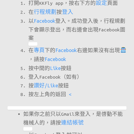
打開KKFly app，按右下方的
設定
頁面
在
行程規劃
按
登入
以
Facebook
登入。成功登入後，行程規劃
下會顯示登出，而右邊會出現Facebook圖
案
在
專頁
下的
Facebook
右邊如果沒有出現
，請按
Facebook
按中間的
Like
按鈕
登入Facebook（如有）
按
讚好/
Like
按鈕
按左上角的返回
<
如果你之前只以Gmail來登入，是啓動不能
機械人的，請按
連結帳號