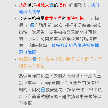
熟悉
搶飛
機械人
的
操作
詳細教學：
搶飛
機械人教學
今天開始盡量
收集免費
的
魔法掃把
！
1 掃
把 =
自動刷新100次 掃把不足時每100次
出現一次廣告，要手動按交叉關閉才可繼
續。所以即時開始盡量收集免費的魔法掃
把。 詳細教學：
預先儲定免費魔法掃把搶
飛無障礙
如果按
後，沒有出現自動重試的選項，請
細看以下秘技：
為保障你的利益，少啲人同你爭，一般人直
接下載KKFLY app是搶不到某些熱門演唱會
飛的，因為
預設關閉，按落去也不會出現
以下自動重試的選項。請你務必事先做好以
下步驟：