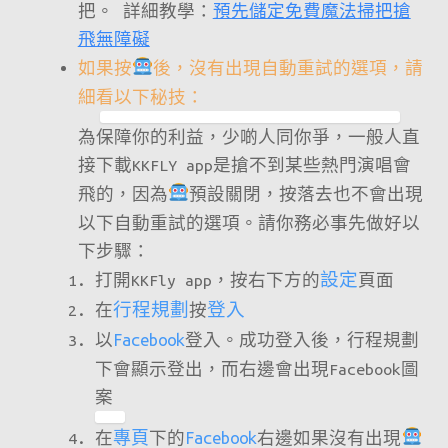
把。 詳細教學：
預先儲定免費魔法掃把搶
飛無障礙
如果按
後，沒有出現自動重試的選項，請
細看以下秘技：
為保障你的利益，少啲人同你爭，一般人直
接下載KKFLY app是搶不到某些熱門演唱會
飛的，因為
預設關閉，按落去也不會出現
以下自動重試的選項。請你務必事先做好以
下步驟：
打開KKFly app，按右下方的
設定
頁面
在
行程規劃
按
登入
以
Facebook
登入。成功登入後，行程規劃
下會顯示登出，而右邊會出現Facebook圖
案
在
專頁
下的
Facebook
右邊如果沒有出現