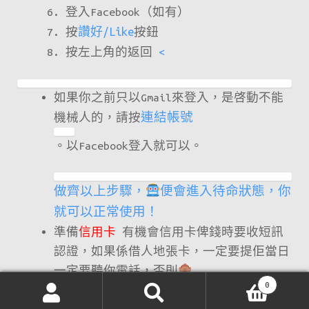
登入Facebook（如有）
按
讚好/
Like
按鈕
按左上角的返回
<
如果你之前只以Gmail來登入，是啓動不能
機械人的，請按
連結帳號
。以Facebook登入就可以。
做齊以上步驟，
便會進入待命狀態，你
就可以正常使用！
準備
信用卡
有機會信用卡俾錢時要收短訊
認證，如果係借人地張卡，一定要提佢當日
一定要聽你電話，否則
0
搜
搜
AEG 搶飛攻略：