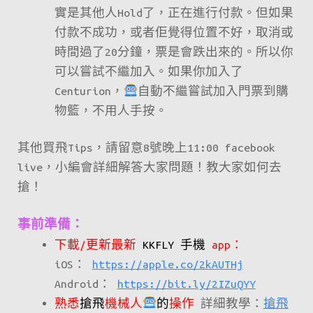
實是其他人Hold了，正在進行付款。但如果
付款不成功，或者佢覺得位置不好，取消或
時間過了20分鐘，票是會跌出來的。所以你
可以嘗試不繼加入。如果你加入了
Centurion，
自動不繼嘗試加入門票到購
物籃，不用人手按。
其他買飛Tips，請留意8號晚上11:00 facebook
live，小編會詳細解答大家問題！教大家如何去
搶！
事前準備：
下載/更新最新
KKFLY 手機
app：
iOS：
https://apple.co/2kAUTHj
Android：
https://bit.ly/2IZuQYY
熟悉
搶飛
機械人
的
操作
詳細教學：
搶飛