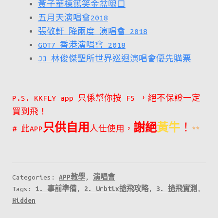
黃子華棟篤笑金盆𠺘口
五月天演唱會2018
張敬軒 降兩度 演唱會 2018
GOT7 香港演唱會 2018
JJ 林俊傑聖所世界巡迴演唱會優先購票
P.S. KKFLY app 只係幫你按 F5 ，絕不保證一定
買到飛！
只供自用
謝絕
黃牛
！
# 此APP
人仕使用，
**
Categories:
APP教學
,
演唱會
Tags:
1. 事前準備
,
2. Urbtix搶飛攻略
,
3. 搶飛實測
,
Hidden