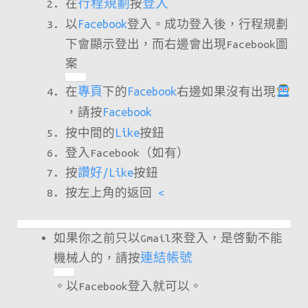
在
行程規劃
按
登入
以
Facebook
登入。成功登入後，行程規劃
下會顯示登出，而右邊會出現Facebook圖
案
在
專頁
下的
Facebook
右邊如果沒有出現
，請按
Facebook
按中間的
Like
按鈕
登入Facebook（如有）
按
讚好/
Like
按鈕
按左上角的返回
<
如果你之前只以Gmail來登入，是啓動不能
機械人的，請按
連結帳號
。以Facebook登入就可以。