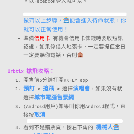
。以Facebook登入就可以。
做齊以上步驟，
便會進入待命狀態，你
就可以正常使用！
準備
信用卡
有機會信用卡俾錢時要收短訊
認證，如果係借人地張卡，一定要提佢當日
一定要聽你電話，否則
Urbtix 搶飛攻略：
開售前5分鐘打開KKFLY app
預訂
>
搶飛
>
選擇
演唱會
，如果沒有就
選擇
城市電腦售票網
(Android用戶)如果叫你用Android程式，直
接按
取消
看到不是購票頁，按右下角的
機械人