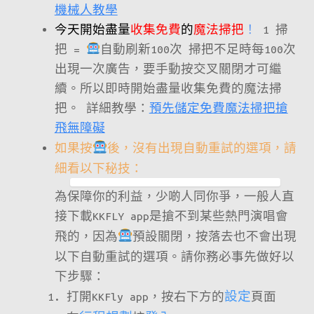
機械人教學
今天開始盡量
收集免費
的
魔法掃把
！
1 掃
把 =
自動刷新100次 掃把不足時每100次
出現一次廣告，要手動按交叉關閉才可繼
續。所以即時開始盡量收集免費的魔法掃
把。 詳細教學：
預先儲定免費魔法掃把搶
飛無障礙
如果按
後，沒有出現自動重試的選項，請
細看以下秘技：
為保障你的利益，少啲人同你爭，一般人直
接下載KKFLY app是搶不到某些熱門演唱會
飛的，因為
預設關閉，按落去也不會出現
以下自動重試的選項。請你務必事先做好以
下步驟：
打開KKFly app，按右下方的
設定
頁面