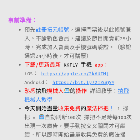
事前準備：
預先
註冊拓元帳號
，選擇門票後以此帳號登
入。不論新舊會員，建議於節目開賣前25小
時，完成加入會員及手機號碼驗證。（驗證
通過24小時後，才可購票）
下載/更新最新
KKFLY 手機
app：
iOS：
https://apple.co/2kAUTHj
Android：
https://bit.ly/2IZuQYY
熟悉
搶飛
機械人
的
操作
詳細教學：
搶飛
機械人教學
今天開始盡量
收集免費
的
魔法掃把
！
1 掃
把 =
自動刷新100次 掃把不足時每100次
出現一次廣告，要手動按交叉關閉才可繼
續。所以即時開始盡量收集免費的魔法掃