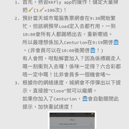
首先，熟習KKFly app的運作！儲定大量掃
把
(1
=100次)！
預計當天城市電腦售票網會在9:30開始繁
忙，但該網預早Load定入去都冇用，一到
10:00會所有人都踢晒出去，重新嚟過。
所以最理想係加入Centurion在9:59開啓
。(非會員可以在10:00後開啓
！)
有人會問，咁點解要加入？因為係搏踢走人
嘅一刻衝到入去囉！係咪一定得？六合彩都
唔一定中嘅！比非會員多一個機會啫～
根據你的網絡速度，城網會不停彈出以下提
示，直接按”Close”就可以繼續。
如果你加入了Centurion，
會自動關閉此
提示，加快重試速度！