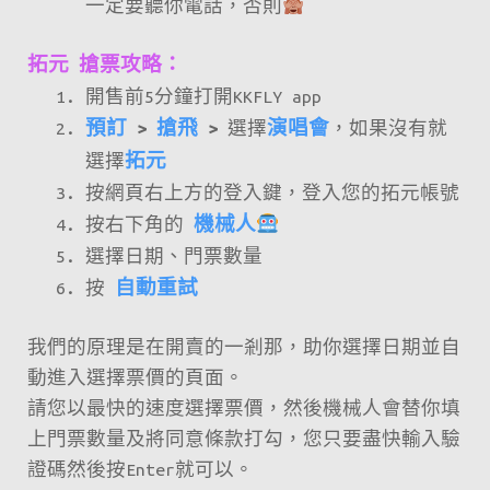
一定要聽你電話，否則
拓元 搶票攻略：
開售前5分鐘打開KKFLY app
預訂
>
搶飛
>
選擇
演唱會
，如果沒有就
選擇
拓元
按網頁右上方的登入鍵，登入您的拓元帳號
按右下角的
機械人
選擇日期、門票數量
按
自動重試
我們的原理是在開賣的一剎那，助你選擇日期並自
動進入選擇票價的頁面。
請您以最快的速度選擇票價，然後機械人會替你填
上門票數量及將同意條款打勾，您只要盡快輸入驗
證碼然後按Enter就可以。