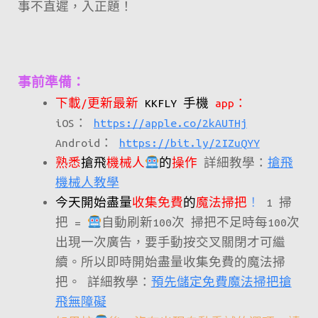
事不直遲，入正題！
事前準備：
下載/更新最新
KKFLY 手機
app：
iOS：
https://apple.co/2kAUTHj
Android：
https://bit.ly/2IZuQYY
熟悉
搶飛
機械人
的
操作
詳細教學：
搶飛
機械人教學
今天開始盡量
收集免費
的
魔法掃把
！
1 掃
把 =
自動刷新100次 掃把不足時每100次
出現一次廣告，要手動按交叉關閉才可繼
續。所以即時開始盡量收集免費的魔法掃
把。 詳細教學：
預先儲定免費魔法掃把搶
飛無障礙