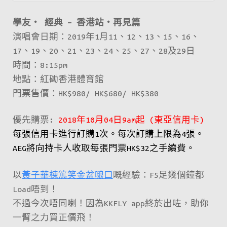
學友‧ 經典 – 香港站‧再見篇
演唱會日期：2019年1月11、12、13、15、16、
17、19、20、21、23、24、25、27、28及29日
時間：8:15pm
地點：紅磡香港體育館
門票售價：HK$980/ HK$680/ HK$380
優先購票:
2018年10月04日9am起 (東亞信用卡)
每張信用卡進行訂購1次。每次訂購上限為4張。
AEG將向持卡人收取每張門票HK$32之手續費。
以
黃子華棟篤笑金盆𠺘口
嘅經驗：F5足幾個鐘都
Load唔到！
不過今次唔同喇！因為KKFLY app終於出咗，助你
一臂之力買正價飛！