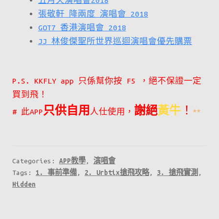
五月天演唱會2018
張敬軒 降兩度 演唱會 2018
GOT7 香港演唱會 2018
JJ 林俊傑聖所世界巡迴演唱會優先購票
P.S. KKFLY app 只係幫你按 F5 ，絕不保證一定
買到飛！
只供自用
謝絕
黃牛
！
# 此APP
人仕使用，
**
Categories:
APP教學
,
演唱會
Tags:
1. 事前準備
,
2. Urbtix搶飛攻略
,
3. 搶飛實測
,
Hidden